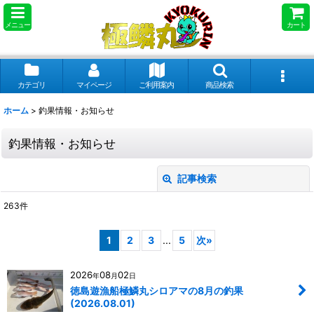
メニュー
カート
カテゴリ
マイページ
ご利用案内
商品検索
ホーム
>
釣果情報・お知らせ
釣果情報・お知らせ
記事検索
閉じる
263
件
キーワード
:
1
2
3
...
5
次
»
カテゴリ
:
2026
08
02
年
月
日
徳島遊漁船極鱗丸シロアマの8月の釣果
絞り込む
(2026.08.01)