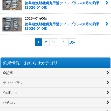
徳島遊漁船極鱗丸甲浦ティップランの1月の釣果
(2026.01.08)
2026
01
06
年
月
日
徳島遊漁船極鱗丸甲浦ティップランの1月の釣果
(2026.01.06)
1
2
3
...
5
次
»
釣果情報・お知らせカテゴリ
全記事
ティップラン
YouTube
バチコン