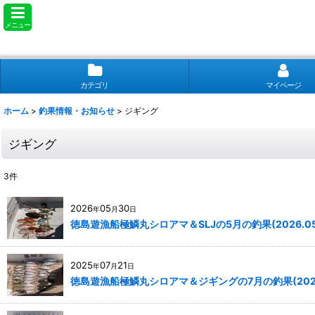
メニュー
カテゴリ
マイページ
ホーム
>
釣果情報・お知らせ
>
ジギング
ジギング
3
件
2026
05
30
年
月
日
徳島遊漁船極鱗丸シロアマ＆SLJの5月の釣果(2026.05.
2025
07
21
年
月
日
徳島遊漁船極鱗丸シロアマ＆ジギングの7月の釣果(2025.0