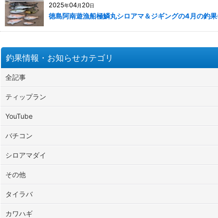
2025
04
20
年
月
日
徳島阿南遊漁船極鱗丸シロアマ＆ジギングの4月の釣果(202
釣果情報・お知らせカテゴリ
全記事
ティップラン
YouTube
バチコン
シロアマダイ
その他
タイラバ
カワハギ