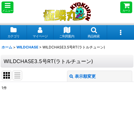
メニュー
カート
カテゴリ
マイページ
ご利用案内
商品検索
ホーム
>
WILDCHASE
>
WILDCHASE3.5号RT(ラトルチューン)
WILDCHASE3.5号RT(ラトルチューン)
表示順変更
閉じる
1
件
表示数
:
並び順
:
絞り込む