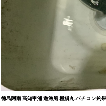
徳島阿南 高知甲浦 遊漁船 極鱗丸 バチコン釣