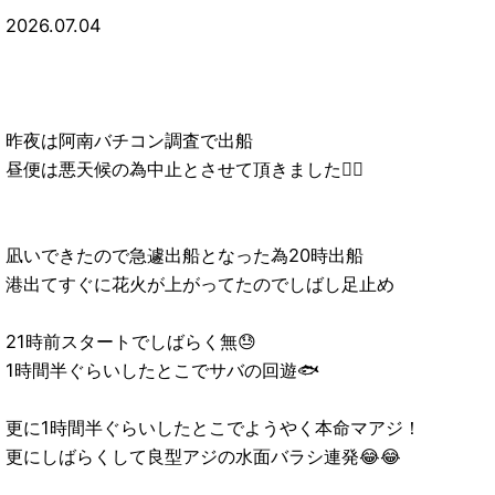
2026.07.04
昨夜は阿南バチコン調査で出船
昼便は悪天候の為中止とさせて頂きました🙇‍♂️
凪いできたので急遽出船となった為20時出船
港出てすぐに花火が上がってたのでしばし足止め
21時前スタートでしばらく無😓
1時間半ぐらいしたとこでサバの回遊🐟
更に1時間半ぐらいしたとこでようやく本命マアジ！
更にしばらくして良型アジの水面バラシ連発😂😂