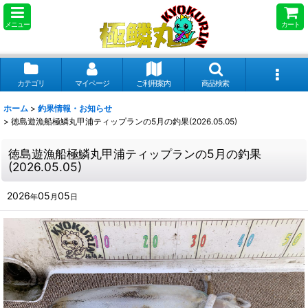
メニュー
カート
カテゴリ
マイページ
ご利用案内
商品検索
ホーム
>
釣果情報・お知らせ
>
徳島遊漁船極鱗丸甲浦ティップランの5月の釣果(2026.05.05)
徳島遊漁船極鱗丸甲浦ティップランの5月の釣果
(2026.05.05)
2026
05
05
年
月
日