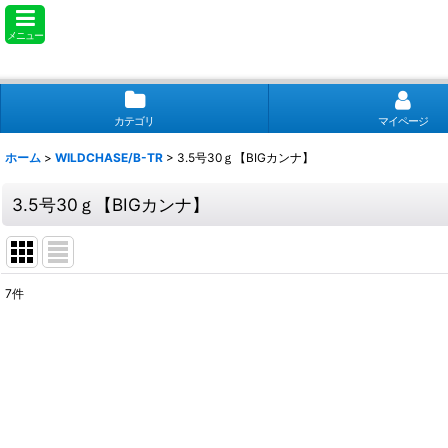
メニュー
カテゴリ
マイページ
ホーム
>
WILDCHASE/B-TR
>
3.5号30ｇ【BIGカンナ】
3.5号30ｇ【BIGカンナ】
7
件
表示数
:
並び順
: