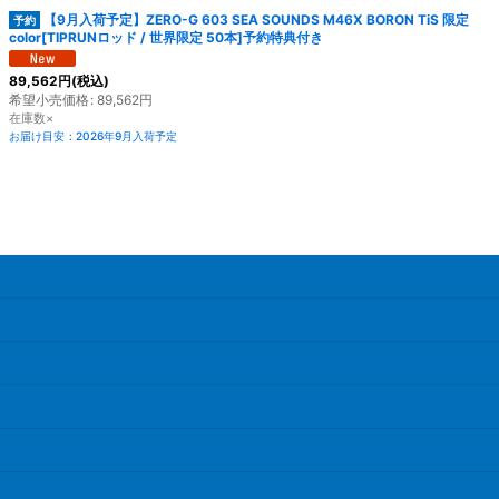
【9月入荷予定】ZERO-G 603 SEA SOUNDS M46X BORON TiS 限定
color[TIPRUNロッド / 世界限定 50本]予約特典付き
89,562
円
(税込)
希望小売価格
:
89,562
円
在庫数×
お届け目安
:
2026年9月入荷予定