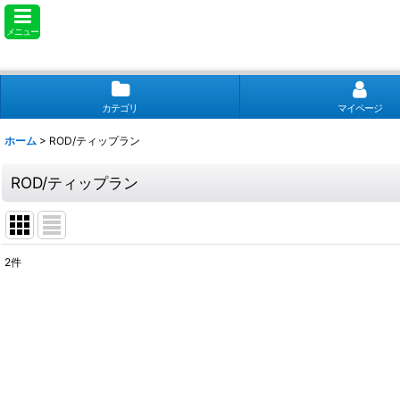
メニュー
カテゴリ
マイページ
ホーム
>
ROD/ティップラン
ROD/ティップラン
2
件
表示数
:
並び順
: