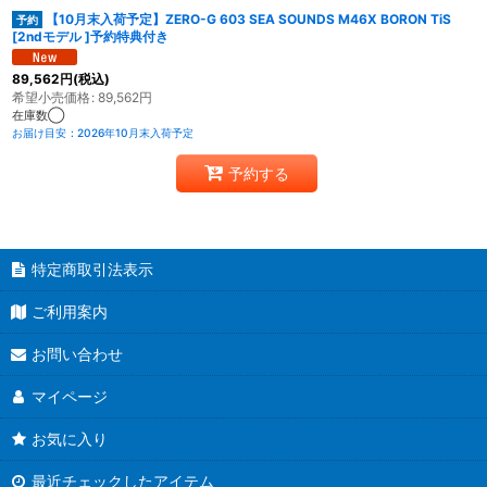
【10月末入荷予定】ZERO-G 603 SEA SOUNDS M46X BORON TiS
[2ndモデル ]予約特典付き
89,562
円
(税込)
希望小売価格
:
89,562
円
在庫数◯
お届け目安
:
2026年10月末入荷予定
予約する
特定商取引法表示
ご利用案内
お問い合わせ
マイページ
お気に入り
最近チェックしたアイテム