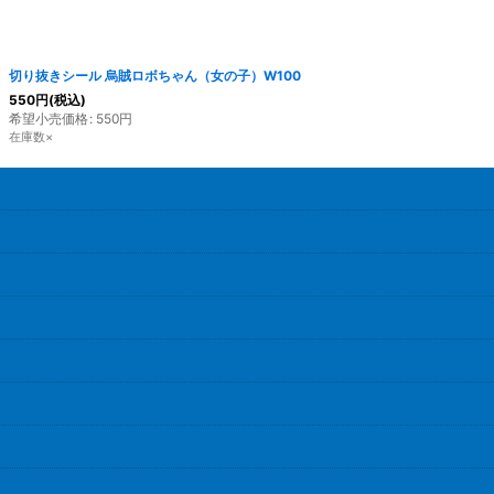
切り抜きシール 烏賊ロボちゃん（女の子）W100
550
円
(税込)
希望小売価格
:
550
円
在庫数×