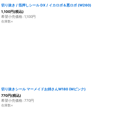
切り抜き / 箔押しシール DX / イカロボ＆悪ロボ (W260)
1,100
円
(税込)
希望小売価格
:
1,100
円
在庫数×
切り抜きシール マーメイドお姉さんW180 (Mピンク)
770
円
(税込)
希望小売価格
:
770
円
在庫数×