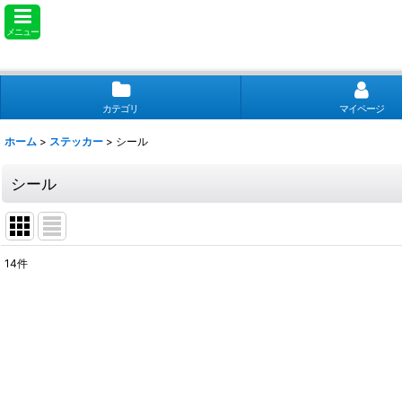
メニュー
カテゴリ
マイページ
ホーム
>
ステッカー
>
シール
シール
14
件
表示数
:
並び順
: