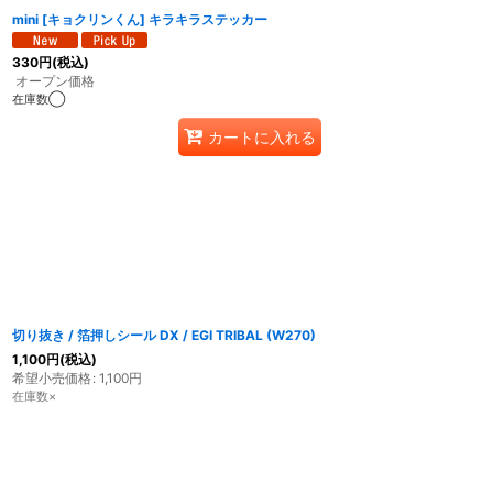
mini [キョクリンくん] キラキラステッカー
330
円
(税込)
オープン価格
在庫数◯
カートに入れる
切り抜き / 箔押しシール DX / EGI TRIBAL (W270)
1,100
円
(税込)
希望小売価格
:
1,100
円
在庫数×