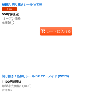
極鱗丸 切り抜きシール W130
550
円
(税込)
オープン価格
在庫数◯
カートに入れる
切り抜き / 箔押しシール DX /マーメイド (W270)
1,100
円
(税込)
希望小売価格
:
1,100
円
在庫数×