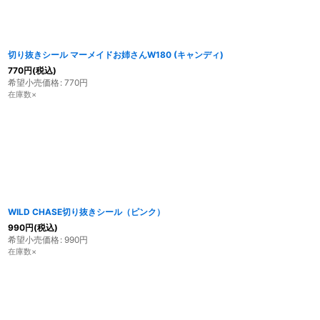
切り抜きシール マーメイドお姉さんW180 (キャンディ)
770
円
(税込)
希望小売価格
:
770
円
在庫数×
WILD CHASE切り抜きシール（ピンク）
990
円
(税込)
希望小売価格
:
990
円
在庫数×