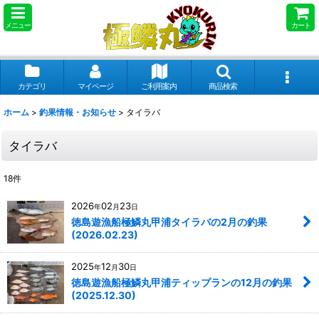
メニュー
カート
カテゴリ
マイページ
ご利用案内
商品検索
ホーム
>
釣果情報・お知らせ
>
タイラバ
タイラバ
18
件
2026
02
23
年
月
日
徳島遊漁船極鱗丸甲浦タイラバの2月の釣果
(2026.02.23)
2025
12
30
年
月
日
徳島遊漁船極鱗丸甲浦ティップランの12月の釣果
(2025.12.30)