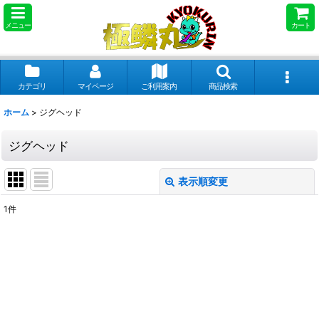
メニュー
カート
カテゴリ
マイページ
ご利用案内
商品検索
ホーム
>
ジグヘッド
ジグヘッド
表示順変更
閉じる
1
件
表示数
:
並び順
:
絞り込む