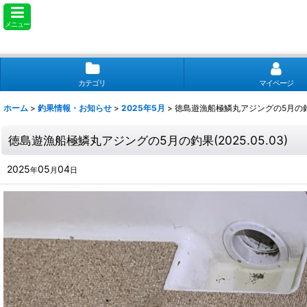
メニュー
カテゴリ
マイページ
ホーム
>
釣果情報・お知らせ
>
2025年5月
>
徳島遊漁船極鱗丸アジングの5月の釣果(2
徳島遊漁船極鱗丸アジングの5月の釣果(2025.05.03)
2025
05
04
年
月
日