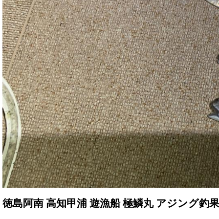
徳島阿南 高知甲浦 遊漁船 極鱗丸 アジング釣