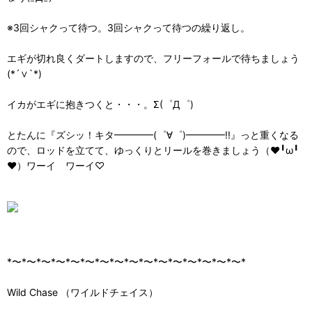
※3回シャクって待つ。3回シャクって待つの繰り返し。
エギが切れ良くダートしますので、フリーフォールで待ちましょう
(*´∨`*)
イカがエギに抱きつくと・・・。Σ(゜Д゜)
とたんに『ズシッ！キタ━━━━(゜∀゜)━━━━!!』っと重くなる
ので、ロッドを立てて、ゆっくりとリールを巻きましょう（❤╹ω╹
❤）ワーイ ワーイ♡
*〜*〜*〜*〜*〜*〜*〜*〜*〜*〜*〜*〜*〜*〜*〜*〜*
Wild Chase （ワイルドチェイス）