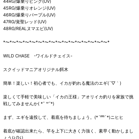
44RG/爆乗りピンク(UV)
45RG/爆乗りオレンジ(UV)
46RG/爆乗りパープル(UV)
47RG/覚聖レッド(UV)
48RG/REALヌマエビ(UV)
*〜*〜*〜*〜*〜*〜*〜*〜*〜*〜*〜*〜*〜*〜*〜*〜*
WILD CHASE -ワイルドチェイス-
スクイッドマニアオリジナル餌木
簡単！楽しい！初心者でも、イカが釣れる魔法のエギ(´▽｀)
楽しくて手軽で美味しい「イカの王様」アオリイカ釣りを家族で挑
戦してみませんか( *¯ ꒳¯*)
まず、エギを遠投して、着底を待ちましょう。(*´罒`*)ニヒヒ
着底が確認出来たら、竿を上下に大きく力強く、素早く動かしまし
ょう(≧Д≦)