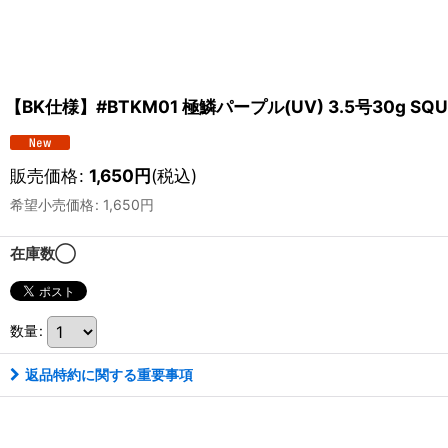
【BK仕様】#BTKM01 極鱗パープル(UV) 3.5号30g SQUI
販売価格
:
1,650
円
(税込)
希望小売価格
:
1,650
円
在庫数◯
数量
:
返品特約に関する重要事項