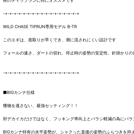
秋のティップランに特にオススメです
-+-+-+-+-+-+-+-+-+-+-+-+-+-+-+-+-+
WILD CHASE TIPRUN専用モデル B-TR
このエギは、底取りが早くでき、潮に流されにくい設計です
フォールの速さ、ダートの切れ、停止時の姿勢の安定性、針掛かりの良
-+-+-+-+-+-+-+-+-+-+-+-+-+-+-+-+-+
■BIGカンナ仕様
獲物を逃さない、最強セッティング！！
対デカイカだけではなく、フッキング率向上とバラシ軽減の為にバラ
BIGカンナ特有の水平姿勢が、シャクった直後の姿勢のふらつきを抑