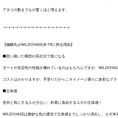
アタリの数までもが驚くほど増えます。
-+-+-+-+-+-+-+-+-+-+-+-+-+-+-+-+-+
【極鱗丸がWILDCHASE/B-TRに拘る理由】
■思い描いた構想が高次元で形になる
ダートや安定性の性能が優れているのはもちろんですが、WILDCHA
コストはかかりますが、手塗りだからこそイメージ通りに多彩なグラ
■立体感
意外と気にする人が少ない、釣果に直結するエギの立体感！
WILDCHASEは微妙な色の濃淡で立体感までしっかり演出し、エギ