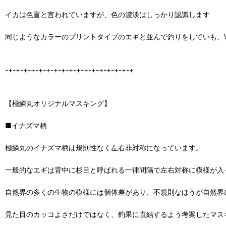
イカは色盲と言われていますが、色の濃淡はしっかり認識します
同じようなカラーのプリントタイプのエギと並んで釣りをしていも、WI
-+-+-+-+-+-+-+-+-+-+-+-+-+-+-+-+-+
【極鱗丸オリジナルマスキング】
■イナズマ柄
極鱗丸のイナズマ柄は規則性なく左右非対称になっています。
一般的なエギは背中に杉目と呼ばれる一律間隔で左右対称に模様が入
自然界の多くの生物の模様には個体差があり、不規則なほうが自然界
見た目のカッコよさだけではなく、釣果に直結するよう考案したマス