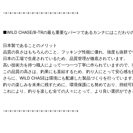
-+-+-+-+-+-+-+-+-+-+-+-+-+-+-+-+-+
■WILD CHASE/B-TRの最も重要なパーツであるカンナにはこだわり
日本製であることのメリット
品質の良さはもちろんのこと、フッキング性能に優れ、強度も抜群で
日本の工場で生産されているため、品質管理が徹底されています。
高い技術力を持つ職人によって一つ一つ丁寧に作られていますので、
この品質の高さは、釣果にも直結するため、釣り人にとって安心感を
さらに、WILD CHASEは環境にも配慮した製品づくりを行っています
釣りの楽しみを未来に残すために、環境保護にも努めており、持続可
これにより、釣りを楽しむ全ての人々にとって、より良い選択ができ
-+-+-+-+-+-+-+-+-+-+-+-+-+-+-+-+-+