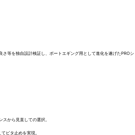
さ等を独自設計検証し、ボートエギング用として進化を遂げたPROショ
ンスから見直しての選択。
えてビタ止めを実現。