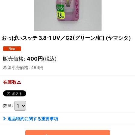
おっぱいスッテ 3.8-1 UV／G2(グリーン/虹) (ヤマシタ）
販売価格
:
400
円
(税込)
希望小売価格
:
484
円
在庫数△
数量
:
返品特約に関する重要事項