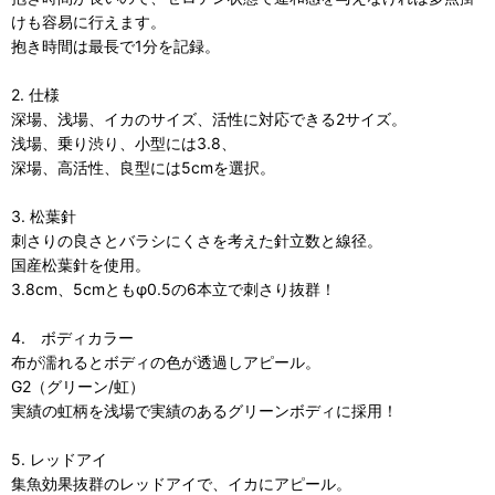
けも容易に行えます。
抱き時間は最長で1分を記録。
2. 仕様
深場、浅場、イカのサイズ、活性に対応できる2サイズ。
浅場、乗り渋り、小型には3.8、
深場、高活性、良型には5cmを選択。
3. 松葉針
刺さりの良さとバラシにくさを考えた針立数と線径。
国産松葉針を使用。
3.8cm、5cmともφ0.5の6本立で刺さり抜群！
4. ボディカラー
布が濡れるとボディの色が透過しアピール。
G2（グリーン/虹）
実績の虹柄を浅場で実績のあるグリーンボディに採用！
5. レッドアイ
集魚効果抜群のレッドアイで、イカにアピール。