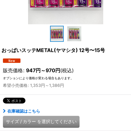
おっぱいスッテMETAL(ヤマシタ) 12号〜15号
販売価格
:
947
円
～970
円
(税込)
オプションにより価格が変わる場合もあります。
希望小売価格
:
1,353
円
～1,386
円
在庫確認はこちら
サイズ
/
カラー
を選択してください