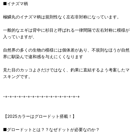
■イナズマ柄
極鱗丸のイナズマ柄は規則性なく左右非対称になっています。
一般的なエギは背中に杉目と呼ばれる一律間隔で左右対称に模様が
入っていますが、
自然界の多くの生物の模様には個体差があり、不規則なほうが自然
界に馴染んで違和感を与えにくくなります
見た目のカッコよさだけではなく、釣果に直結するよう考案したマ
スキングです。
-+-+-+-+-+-+-+-+-+-+-+-+-+-+-+-+-+
【2025カラーはグロードット搭載！】
■グロードットとは？？なぜドットが必要なのか？