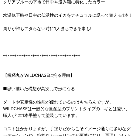
クリアブルーの下地で日中や澄み潮に特化したカラー
水温低下時や日中の低活性のイカをナチュラルに誘って狙える1本‼
周りが誰もアタらない時に1人勝ちできる事も‼
-+-+-+-+-+-+-+-+-+-+-+-+-+-+-+-+-+
【極鱗丸がWILDCHASEに拘る理由】
■思い描いた構想が高次元で形になる
ダートや安定性の性能が優れているのはもちろんですが、
WILDCHASEは一般的な量産型のプリントタイプのエギとは違い、
職人が1本1本手塗りで塗装しています。
コストはかかりますが、手塗りだからこそイメージ通りに多彩なグ
ラデーションや、絶妙なカラーリングが可能になり、再現したいカ