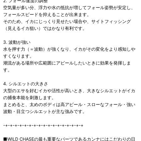
2. フォール速度の調整
空気量が多い分、浮力や水の抵抗が増してフォール姿勢が安定し、
フォールスピードを抑えることが出来ます。
そのため、イカにじっくり見せたい場合や、サイトフィッシング
（見えるイカ狙い）ではかなり有利です。
3. 波動が強い
水を押す力（＝波動）が強くなり、イカがその変化をより感知しや
すくなります。
潮流がある場所や広範囲にアピールしたいときに効果を発揮しま
す。
4. シルエットの大きさ
大型のエサを好むイカや活性が高いとき、大きなシルエットがイカ
の捕食本能を刺激します。
まとめると、太めのボディは高アピール・スローなフォール・強い
波動・目立つシルエットが主な強みです。
-+-+-+-+-+-+-+-+-+-+-+-+-+-+-+-+-+
■WILD CHASEの最も重要なパーツであるカンナにはこだわりの日