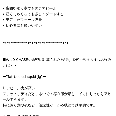
• 夜間や濁り潮でも強力アピール
• 軽くしゃくっても激しくダートする
• 安定したフォール姿勢
• 初心者にも扱いやすい
-+-+-+-+-+-+-+-+-+-+-+-+-+-+-+-+-+
■WILD CHASEの緻密に計算された独特なボディ形状の４つの強み
とは・・・
ー"fat-bodied squid jig"ー
1. アピール力が高い
ファットボディだと、水中での存在感が増し、イカにしっかりアピ
ールできます。
特に濁り潮や夜など、視認性が下がる状況で効果的です。