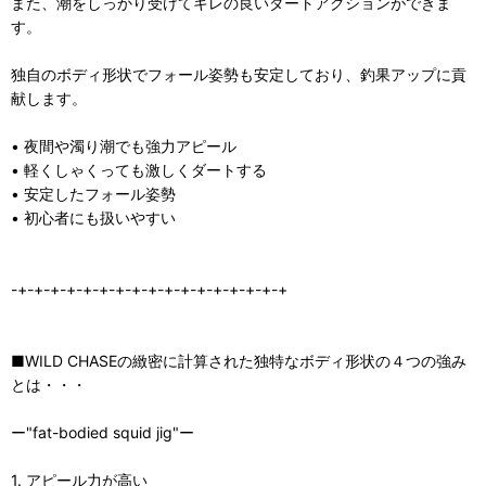
また、潮をしっかり受けてキレの良いダートアクションができま
す。
独自のボディ形状でフォール姿勢も安定しており、釣果アップに貢
献します。
• 夜間や濁り潮でも強力アピール
• 軽くしゃくっても激しくダートする
• 安定したフォール姿勢
• 初心者にも扱いやすい
-+-+-+-+-+-+-+-+-+-+-+-+-+-+-+-+-+
■WILD CHASEの緻密に計算された独特なボディ形状の４つの強み
とは・・・
ー"fat-bodied squid jig"ー
1. アピール力が高い