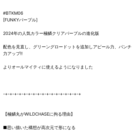
#BTKM06
[FUNKYパープル]
2024年の人気カラー極鱗クリアパープルの進化版
配色を見直し、グリーングロードットを追加しアピール力、パンチ
力アップ‼
よりオールマイティに使えるようになりました
-+-+-+-+-+-+-+-+-+-+-+-+-+-+-+-+-+
【極鱗丸がWILDCHASEに拘る理由】
■思い描いた構想が高次元で形になる