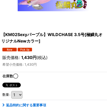
【KM02Sexyパープル】WILDCHASE 3.5号[極鱗丸オ
リジナルNewカラー]
販売価格
:
1,430
円
(税込)
希望小売価格
:
1,430
円
在庫数◯
数量
:
返品特約に関する重要事項