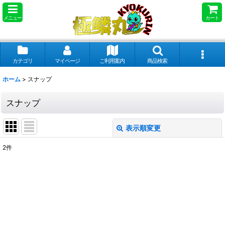
メニュー
カート
カテゴリ
マイページ
ご利用案内
商品検索
ホーム
>
スナップ
スナップ
表示順変更
閉じる
2
件
表示数
:
並び順
:
絞り込む