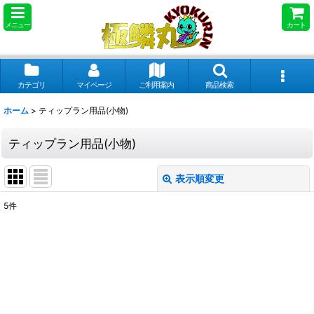
メニュー
カート
カテゴリ
マイページ
ご利用案内
商品検索
ホーム
>
ティップラン用品(小物)
ティップラン用品(小物)
表示順変更
閉じる
5
件
表示数
:
並び順
:
絞り込む