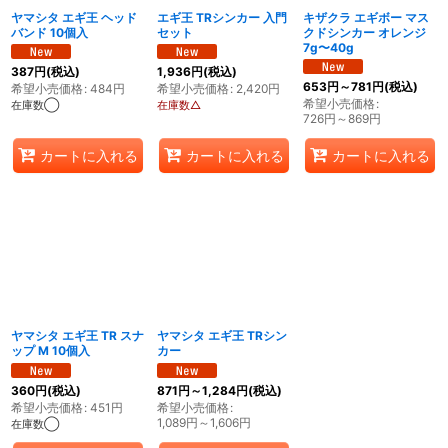
ヤマシタ エギ王 ヘッド
エギ王 TRシンカー 入門
キザクラ エギボー マス
バンド 10個入
セット
クドシンカー オレンジ
7g〜40g
387
円
(税込)
1,936
円
(税込)
653
円
～781
円
(税込)
希望小売価格
:
484
円
希望小売価格
:
2,420
円
希望小売価格
:
在庫数◯
在庫数△
726
円
～869
円
カートに入れる
カートに入れる
カートに入れる
ヤマシタ エギ王 TR スナ
ヤマシタ エギ王 TRシン
ップ M 10個入
カー
360
円
(税込)
871
円
～1,284
円
(税込)
希望小売価格
:
451
円
希望小売価格
:
1,089
円
～1,606
円
在庫数◯