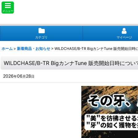
メニュー
カテゴリ
マイページ
ホーム
>
新着商品・お知らせ
>
WILDCHASE/B-TR BigカンナTune 販売開始日
WILDCHASE/B-TR BigカンナTune 販売開始日時につい
2026
06
28
年
月
日