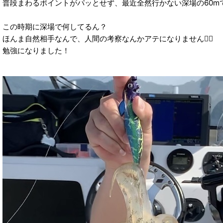
普段まわるポイントがパッとせず、最近全然行かない深場の60mで
この時期に深場で何してるん？
ほんま自然相手なんで、人間の考察なんかアテになりません🤷‍♂️
勉強になりました！